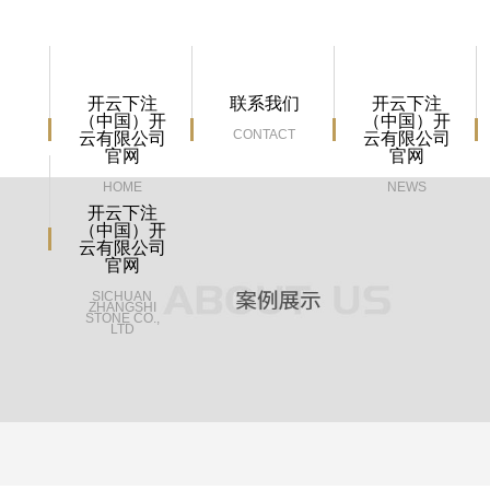
开云下注
联系我们
开云下注
（中国）开
（中国）开
CONTACT
云有限公司
云有限公司
官网
官网
HOME
NEWS
开云下注
（中国）开
云有限公司
官网
SICHUAN
ZHANGSHI
STONE CO.,
LTD