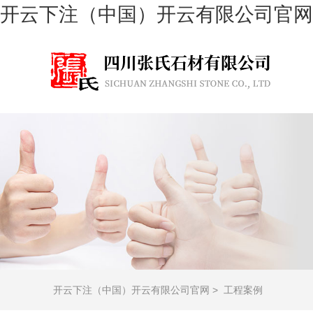
开云下注（中国）开云有限公司官网
开云下注（中国）开云有限公司官网
>
工程案例