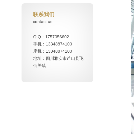
联系我们
contact us
Q Q：1757056602
手机：13348874100
座机：13348874100
地址：四川雅安市芦山县飞
仙关镇