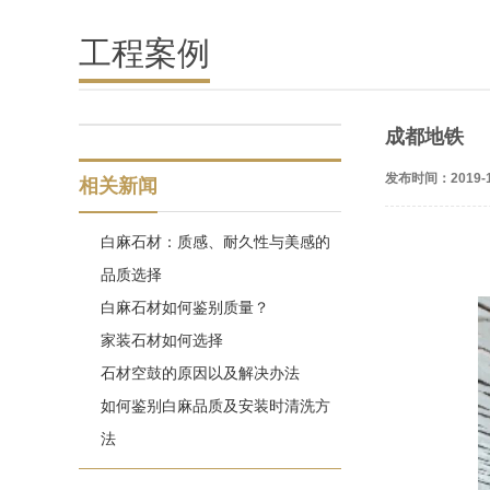
工程案例
成都地铁
发布时间：2019-1
相关新闻
白麻石材：质感、耐久性与美感的
品质选择
白麻石材如何鉴别质量？
家装石材如何选择
石材空鼓的原因以及解决办法
如何鉴别白麻品质及安装时清洗方
法