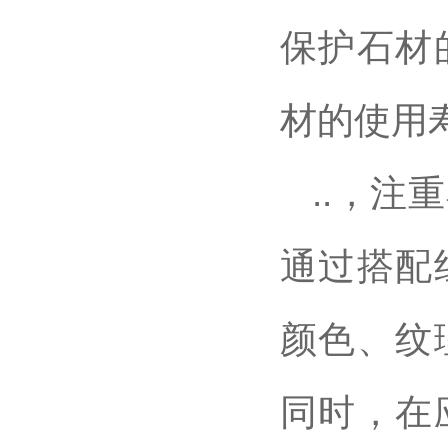
保护石材
材的使用
..，
通过搭配
颜色、纹
同时，在