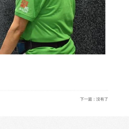
下一篇：
没有了