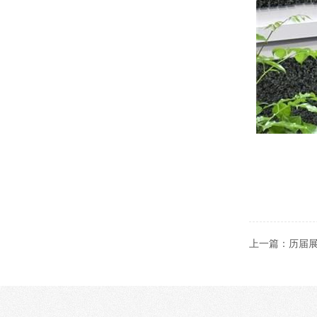
上一篇：
历届