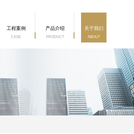
工程案例
产品介绍
关于我们
CASE
PRODUCT
ABOUT